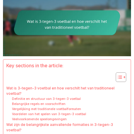
Key sections in the article:
Wat is 3-tegen-3 voetbal en hoe verschilt het van traditioneel
voetbal?
Definitie en structuur van 3-tegen-3 voetbal
Belangrijke regels en voorschriften
Vergelijking met traditionele voetbalformaten
Voordelen van het spelen van 3-tegen-3 voetbal
Veelvoorkomende speelomgevingen
Wat zijn de belangrijkste aanvallende formaties in 3-tegen-3
voetbal?