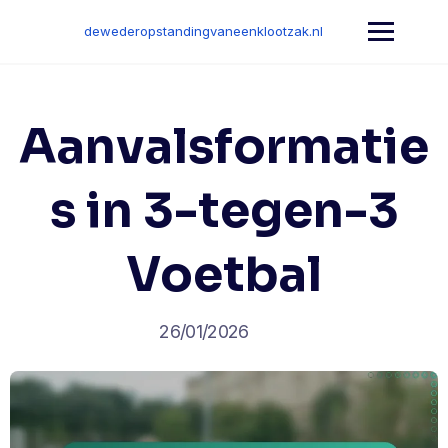
Skip
to
dewederopstandingvaneenklootzak.nl
content
Aanvalsformatie
s in 3-tegen-3
Voetbal
26/01/2026