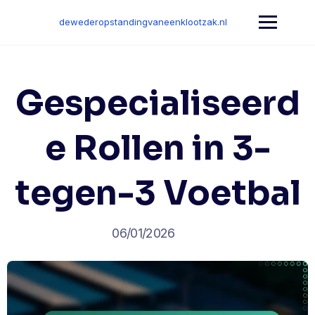
Skip
to
dewederopstandingvaneenklootzak.nl
content
Gespecialiseerd
e Rollen in 3-
tegen-3 Voetbal
06/01/2026