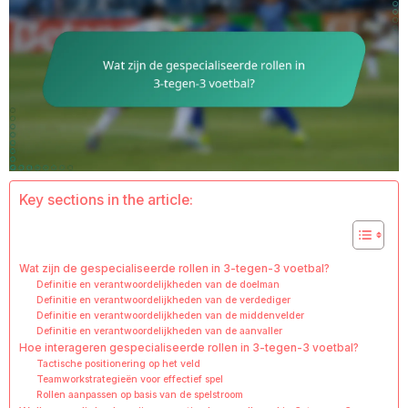
Key sections in the article:
Wat zijn de gespecialiseerde rollen in 3-tegen-3 voetbal?
Definitie en verantwoordelijkheden van de doelman
Definitie en verantwoordelijkheden van de verdediger
Definitie en verantwoordelijkheden van de middenvelder
Definitie en verantwoordelijkheden van de aanvaller
Hoe interageren gespecialiseerde rollen in 3-tegen-3 voetbal?
Tactische positionering op het veld
Teamworkstrategieën voor effectief spel
Rollen aanpassen op basis van de spelstroom