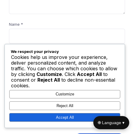
Name
*
We respect your privacy
Email
*
Cookies help us improve your experience,
deliver personalized content, and analyze
traffic. You can choose which cookies to allow
by clicking
Customize
. Click
Accept All
to
consent or
Reject All
to decline non-essential
Website
cookies.
Customize
Reject All
Save my name, email, and website in this browser for the
Accept All
next time I comment.
🌐 Language ▾